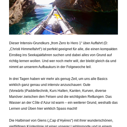
Dieser Intensiv-Grundkurs „from Zero to Hero 1“ über Auffahrt (D:
„Christi Himmelfahrt“) ist perfekt geeignet für alle, die einen kompakten
Einstieg ins Seekajakfahren suchen und dabei alles von Grund auf
richtig lernen wollen. Und wer noch mehr will, der bleibt gleich da und
nimmt an unserem Aufbaukurs in der Folgewoche teil.
In drei Tagen haben wir mehr als genug Zeit, um uns alle Basics
wirklich ganz genau und intensiv anzuschauen: Gute
(Vorwärts-)Paddeltechnik, Kurs Halten, Kanten, Kurven, diverse
Manöver zwischen den Felsen und die wichtigsten Rettungen. Das
Wasser an der Côte d’Azur ist warm – ein weiterer Grund, weshalb das
Lernen und Üben hier wirklich Spass macht!
Die Halbinsel von Giens („Cap d’Hyères“) mit ihrer wunderschönen,
vielfältigen Küstenlinie ist einer unserer Lieblingsorte und in einem